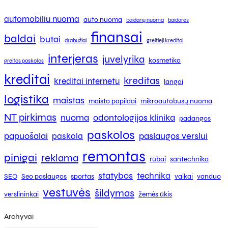
automobiliu nuoma
auto nuoma
baidarių nuoma
baidarės
finansai
baldai
butai
drabužiai
greitieji kreditai
interjeras
juvelyrika
kosmetika
greitos paskolos
kreditai
kreditas
kreditai internetu
langai
logistika
maistas
maisto papildai
mikroautobusų nuoma
NT pirkimas
nuoma
odontologijos klinika
padangos
paskolos
papuošalai
paslaugos verslui
paskola
remontas
pinigai
reklama
rūbai
santechnika
statybos
technika
SEO
Seo paslaugos
sportas
vaikai
vanduo
vestuvės
šildymas
verslininkai
žemės ūkis
Archyvai