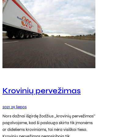
Krovinių pervežimas
2021 29 liepos
Nors dažnai išgirdę žodžius ,,krovinių pervežimas’’
pagalvojame, kad ši paslauga skirta tik įmonėms
ar dideliems kroviniams, tai nėra visiškai tiesa.
Krovinių pervežimas neapsiriboja tik…