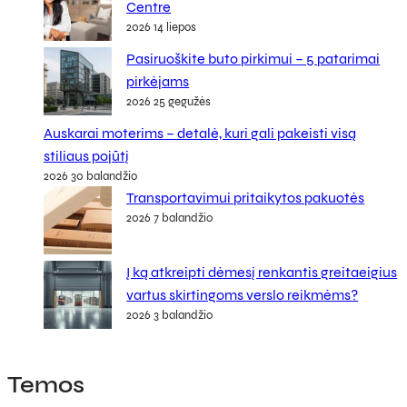
Centre
2026 14 liepos
Pasiruoškite buto pirkimui – 5 patarimai
pirkėjams
2026 25 gegužės
Auskarai moterims – detalė, kuri gali pakeisti visą
stiliaus pojūtį
2026 30 balandžio
Transportavimui pritaikytos pakuotės
2026 7 balandžio
Į ką atkreipti dėmesį renkantis greitaeigius
vartus skirtingoms verslo reikmėms?
2026 3 balandžio
Temos