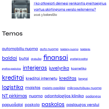
Į ką atkreipti dėmesį renkantis greitaeigius
vartus skirtingoms verslo reikmėms?
2026 3 balandžio
Temos
automobiliu nuoma
auto nuoma
baidarių nuoma
baidarės
finansai
baldai
butai
drabužiai
greitieji kreditai
interjeras
juvelyrika
kosmetika
greitos paskolos
kreditai
kreditas
kreditai internetu
langai
logistika
maistas
maisto papildai
mikroautobusų nuoma
NT pirkimas
nuoma
odontologijos klinika
padangos
paskolos
papuošalai
paslaugos verslui
paskola