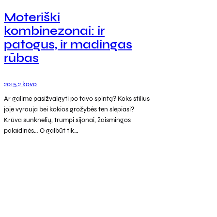
Moteriški
kombinezonai: ir
patogus, ir madingas
rūbas
2015 2 kovo
Ar galime pasižvalgyti po tavo spintą? Koks stilius
joje vyrauja bei kokios grožybės ten slepiasi?
Krūva sunknelių, trumpi sijonai, žaismingos
palaidinės… O galbūt tik…