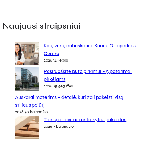
Naujausi straipsniai
Kojų venų echoskopija Kaune Ortopedijos
Centre
2026 14 liepos
Pasiruoškite buto pirkimui – 5 patarimai
pirkėjams
2026 25 gegužės
Auskarai moterims – detalė, kuri gali pakeisti visą
stiliaus pojūtį
2026 30 balandžio
Transportavimui pritaikytos pakuotės
2026 7 balandžio