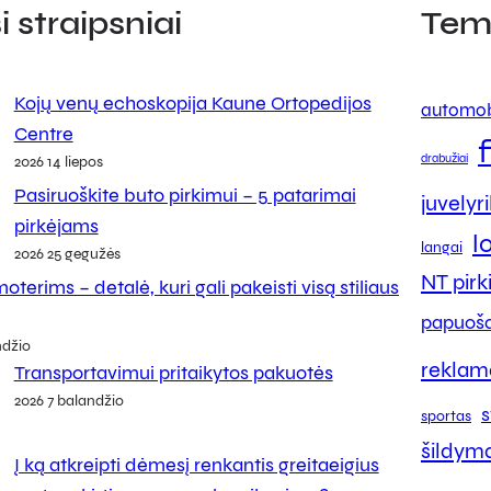
 straipsniai
Tem
Kojų venų echoskopija Kaune Ortopedijos
automob
Centre
drabužiai
2026 14 liepos
Pasiruoškite buto pirkimui – 5 patarimai
juvelyr
pirkėjams
l
langai
2026 25 gegužės
NT pir
oterims – detalė, kuri gali pakeisti visą stiliaus
papuoša
ndžio
reklam
Transportavimui pritaikytos pakuotės
2026 7 balandžio
s
sportas
šildym
Į ką atkreipti dėmesį renkantis greitaeigius