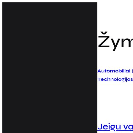
Eiti
prie
turinio
Žy
Automobiliai
Technologijos
Jeigu v