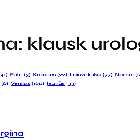
ma:
klausk urol
(41)
Foto
(3)
Kelionės
(22)
Laisvalaikis
(77)
Namai
(
(6)
Verslas
(160)
Įvairūs
(33)
argina