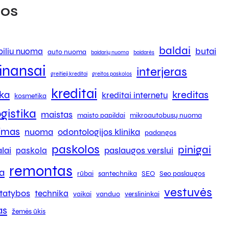
os
baldai
butai
iliu nuoma
auto nuoma
baidarių nuoma
baidarės
finansai
interjeras
greitieji kreditai
greitos paskolos
kreditai
ika
kreditas
kreditai internetu
kosmetika
ogistika
maistas
maisto papildai
mikroautobusų nuoma
kimas
nuoma
odontologijos klinika
padangos
paskolos
pinigai
lai
paslaugos verslui
paskola
remontas
a
rūbai
santechnika
SEO
Seo paslaugos
vestuvės
tatybos
technika
vaikai
vanduo
verslininkai
as
žemės ūkis