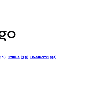
ogo
146)
Stilius
(35)
Sveikata
(51)