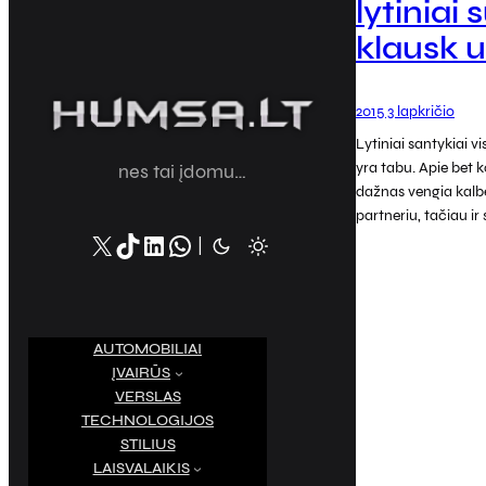
lytiniai 
klausk 
2015 3 lapkričio
Lytiniai santykiai v
yra tabu. Apie bet k
nes tai įdomu…
dažnas vengia kalbė
partneriu, tačiau ir
X
TikTok
LinkedIn
WhatsApp
|
AUTOMOBILIAI
ĮVAIRŪS
VERSLAS
TECHNOLOGIJOS
STILIUS
LAISVALAIKIS