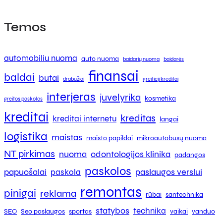
Temos
automobiliu nuoma
auto nuoma
baidarių nuoma
baidarės
finansai
baldai
butai
drabužiai
greitieji kreditai
interjeras
juvelyrika
kosmetika
greitos paskolos
kreditai
kreditas
kreditai internetu
langai
logistika
maistas
maisto papildai
mikroautobusų nuoma
NT pirkimas
nuoma
odontologijos klinika
padangos
paskolos
papuošalai
paslaugos verslui
paskola
remontas
pinigai
reklama
rūbai
santechnika
statybos
technika
SEO
Seo paslaugos
sportas
vaikai
vanduo