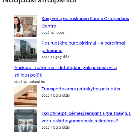
Kojų venų echoskopija Kaune Ortopedijos
Centre
2026 14 liepos
Pasiruoškite buto pirkimui – 5 patarimai
pirkėjams
2026 25 gegužės
Auskarai moterims – detalė, kuri gali pakeisti visą
stiliaus pojūtį
2026 30 balandžio
Transportavimui pritaikytos pakuotės
2026 7 balandžio
Į ką atkreipti dėmesį renkantis greitaeigius
vartus skirtingoms verslo reikmėms?
2026 3 balandžio