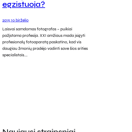
egzistuoja?
2015 10 birželio
Laisvai samdomas fotografas – puikiai
pažįstama profesija. XXI amžiaus mada įsigyti
profesionalų fotoaparatą paskatino, kad vis
daugiau žmonių pradėjo vadinti save šios srities
specialistais.…
Naujausi straipsniai