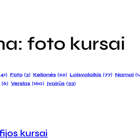
ma:
foto kursai
(41)
Foto
(3)
Kelionės
(22)
Laisvalaikis
(77)
Namai
(
(6)
Verslas
(160)
Įvairūs
(33)
ijos kursai