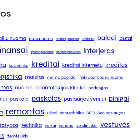
os
baldai
butai
iliu nuoma
auto nuoma
baidarių nuoma
baidarės
finansai
interjeras
greitieji kreditai
greitos paskolos
kreditai
ika
kreditas
kreditai internetu
kosmetika
ogistika
maistas
maisto papildai
mikroautobusų nuoma
kimas
nuoma
odontologijos klinika
padangos
paskolos
pinigai
lai
paslaugos verslui
paskola
remontas
a
rūbai
santechnika
SEO
Seo paslaugos
vestuvės
tatybos
technika
vaikai
vanduo
verslininkai
as
žemės ūkis