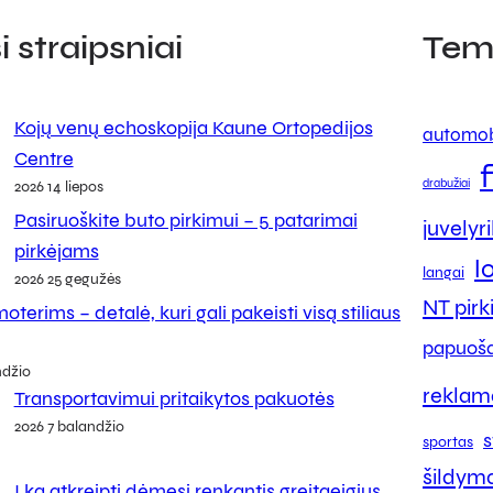
 straipsniai
Tem
Kojų venų echoskopija Kaune Ortopedijos
automob
Centre
drabužiai
2026 14 liepos
Pasiruoškite buto pirkimui – 5 patarimai
juvelyr
pirkėjams
l
langai
2026 25 gegužės
NT pir
oterims – detalė, kuri gali pakeisti visą stiliaus
papuoša
ndžio
reklam
Transportavimui pritaikytos pakuotės
2026 7 balandžio
s
sportas
šildym
Į ką atkreipti dėmesį renkantis greitaeigius