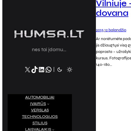
Vilniuje
dovana
2015 12 balandžio
Ar norėtumėte pado
jis džiaugtųsi visą 
nes tai įdomu…
paprasta – užrašykit
kursus. Fotografijos
140-180…
X
TikTok
LinkedIn
WhatsApp
|
AUTOMOBILIAI
ĮVAIRŪS
VERSLAS
TECHNOLOGIJOS
STILIUS
LAISVALAIKIS