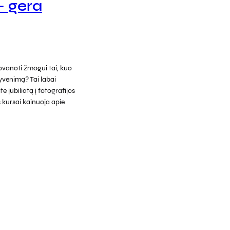
 – gera
vanoti žmogui tai, kuo
gyvenimą? Tai labai
e jubiliatą į fotografijos
 kursai kainuoja apie