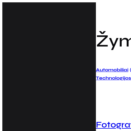
Eiti
prie
turinio
Žy
Automobiliai
Technologijos
Fotograf