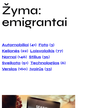
Žyma:
emigrantai
Automobiliai
(41)
Foto
(3)
Kelionės
(22)
Laisvalaikis
(77)
Namai
(146)
Stilius
(35)
Sveikata
(51)
Technologijos
(6)
Verslas
(160)
Įvairūs
(33)