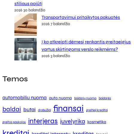
stiliaus pojūtį
2026 30 balandžio
Transportavimui pritaikytos pakuotės
2026 7 balandžio
Į ką atkreipti dėmesį renkantis greitaeigius
vartus skirtingoms verslo reikmėms?
2026 3 balandžio
Temos
automobiliu nuoma
auto nuoma
baidarių nuoma
baidarės
finansai
baldai
butai
drabužiai
greitieji kreditai
interjeras
juvelyrika
kosmetika
greitos paskolos
kreditai
kreditas