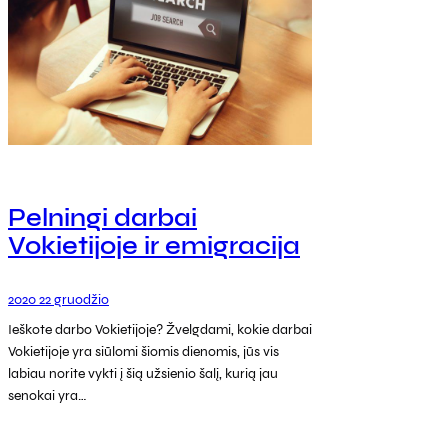
Pelningi darbai
Vokietijoje ir emigracija
2020 22 gruodžio
Ieškote darbo Vokietijoje? Žvelgdami, kokie darbai
Vokietijoje yra siūlomi šiomis dienomis, jūs vis
labiau norite vykti į šią užsienio šalį, kurią jau
senokai yra…