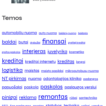
Temos
automobiliu nuoma
auto nuoma
baidarių nuoma
baidarės
finansai
baldai
butai
drabužiai
greitieji kreditai
interjeras
juvelyrika
kosmetika
greitos paskolos
kreditai
kreditas
kreditai internetu
langai
logistika
maistas
maisto papildai
mikroautobusų nuoma
NT pirkimas
nuoma
odontologijos klinika
padangos
paskolos
papuošalai
paslaugos verslui
paskola
remontas
pinigai
reklama
rūbai
santechnika
statybos
technika
SEO
Seo paslaugos
sportas
vaikai
vanduo