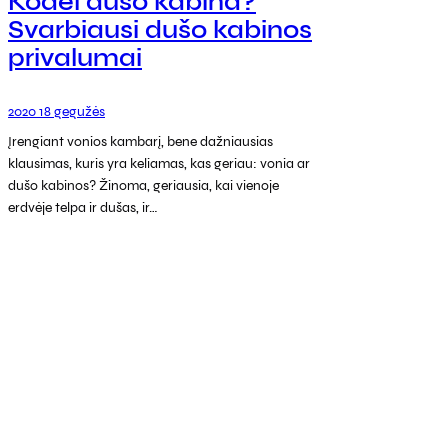
Kodėl dušo kabina?
Svarbiausi dušo kabinos
privalumai
2020 18 gegužės
Įrengiant vonios kambarį, bene dažniausias
klausimas, kuris yra keliamas, kas geriau: vonia ar
dušo kabinos? Žinoma, geriausia, kai vienoje
erdvėje telpa ir dušas, ir…