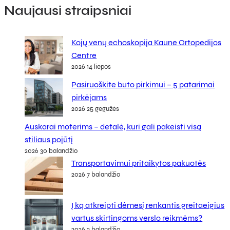
Naujausi straipsniai
Kojų venų echoskopija Kaune Ortopedijos
Centre
2026 14 liepos
Pasiruoškite buto pirkimui – 5 patarimai
pirkėjams
2026 25 gegužės
Auskarai moterims – detalė, kuri gali pakeisti visą
stiliaus pojūtį
2026 30 balandžio
Transportavimui pritaikytos pakuotės
2026 7 balandžio
Į ką atkreipti dėmesį renkantis greitaeigius
vartus skirtingoms verslo reikmėms?
2026 3 balandžio