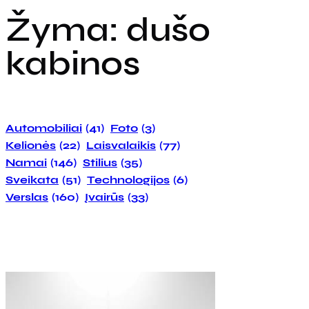
Žyma:
dušo
kabinos
Automobiliai
(41)
Foto
(3)
Kelionės
(22)
Laisvalaikis
(77)
Namai
(146)
Stilius
(35)
Sveikata
(51)
Technologijos
(6)
Verslas
(160)
Įvairūs
(33)