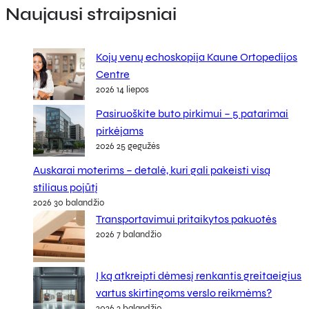
Naujausi straipsniai
Kojų venų echoskopija Kaune Ortopedijos
Centre
2026 14 liepos
Pasiruoškite buto pirkimui – 5 patarimai
pirkėjams
2026 25 gegužės
Auskarai moterims – detalė, kuri gali pakeisti visą
stiliaus pojūtį
2026 30 balandžio
Transportavimui pritaikytos pakuotės
2026 7 balandžio
Į ką atkreipti dėmesį renkantis greitaeigius
vartus skirtingoms verslo reikmėms?
2026 3 balandžio