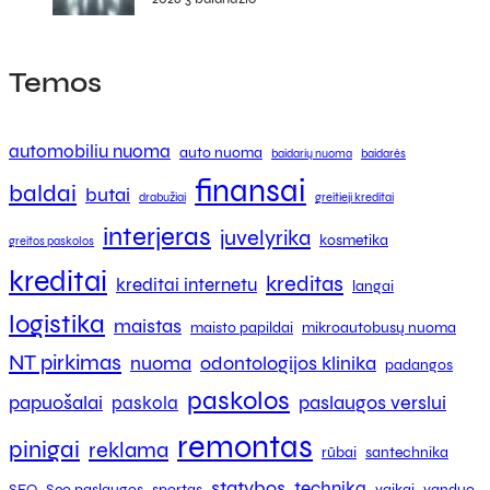
Temos
automobiliu nuoma
auto nuoma
baidarių nuoma
baidarės
finansai
baldai
butai
drabužiai
greitieji kreditai
interjeras
juvelyrika
kosmetika
greitos paskolos
kreditai
kreditas
kreditai internetu
langai
logistika
maistas
maisto papildai
mikroautobusų nuoma
NT pirkimas
nuoma
odontologijos klinika
padangos
paskolos
papuošalai
paslaugos verslui
paskola
remontas
pinigai
reklama
rūbai
santechnika
statybos
technika
SEO
Seo paslaugos
sportas
vaikai
vanduo