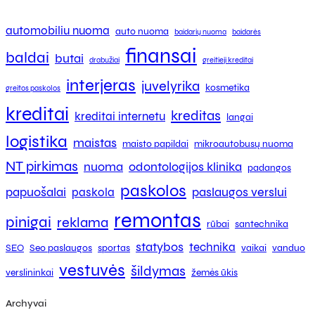
automobiliu nuoma
auto nuoma
baidarių nuoma
baidarės
finansai
baldai
butai
drabužiai
greitieji kreditai
interjeras
juvelyrika
kosmetika
greitos paskolos
kreditai
kreditas
kreditai internetu
langai
logistika
maistas
maisto papildai
mikroautobusų nuoma
NT pirkimas
nuoma
odontologijos klinika
padangos
paskolos
papuošalai
paslaugos verslui
paskola
remontas
pinigai
reklama
rūbai
santechnika
statybos
technika
SEO
Seo paslaugos
sportas
vaikai
vanduo
vestuvės
šildymas
verslininkai
žemės ūkis
Archyvai