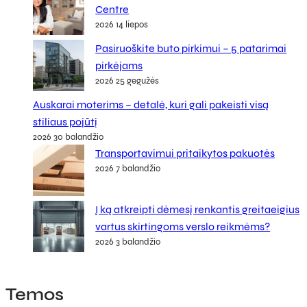
Centre
2026 14 liepos
Pasiruoškite buto pirkimui – 5 patarimai
pirkėjams
2026 25 gegužės
Auskarai moterims – detalė, kuri gali pakeisti visą
stiliaus pojūtį
2026 30 balandžio
Transportavimui pritaikytos pakuotės
2026 7 balandžio
Į ką atkreipti dėmesį renkantis greitaeigius
vartus skirtingoms verslo reikmėms?
2026 3 balandžio
Temos