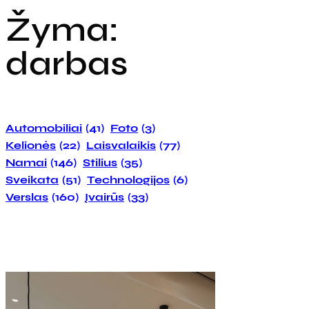
Žyma:
darbas
Automobiliai
(41)
Foto
(3)
Kelionės
(22)
Laisvalaikis
(77)
Namai
(146)
Stilius
(35)
Sveikata
(51)
Technologijos
(6)
Verslas
(160)
Įvairūs
(33)