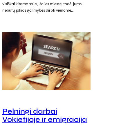
visiškai kitame mūsų šalies mieste, todėl jums
nebūtų jokios galimybės dirbti viename…
Pelningi darbai
Vokietijoje ir emigracija