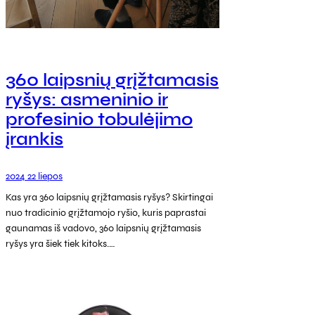
360 laipsnių grįžtamasis
ryšys: asmeninio ir
profesinio tobulėjimo
įrankis
2024 22 liepos
Kas yra 360 laipsnių grįžtamasis ryšys? Skirtingai
nuo tradicinio grįžtamojo ryšio, kuris paprastai
gaunamas iš vadovo, 360 laipsnių grįžtamasis
ryšys yra šiek tiek kitoks.…