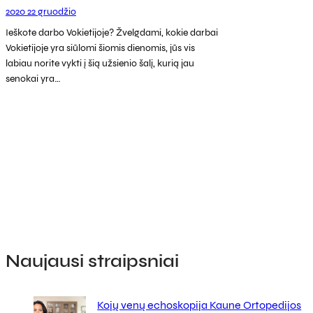
2020 22 gruodžio
Ieškote darbo Vokietijoje? Žvelgdami, kokie darbai
Vokietijoje yra siūlomi šiomis dienomis, jūs vis
labiau norite vykti į šią užsienio šalį, kurią jau
senokai yra…
Naujausi straipsniai
Kojų venų echoskopija Kaune Ortopedijos