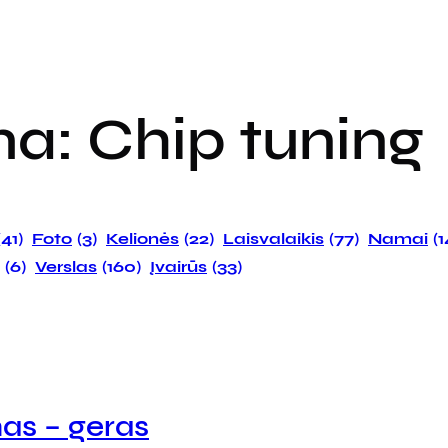
ma:
Chip tuning
(41)
Foto
(3)
Kelionės
(22)
Laisvalaikis
(77)
Namai
(
(6)
Verslas
(160)
Įvairūs
(33)
as – geras