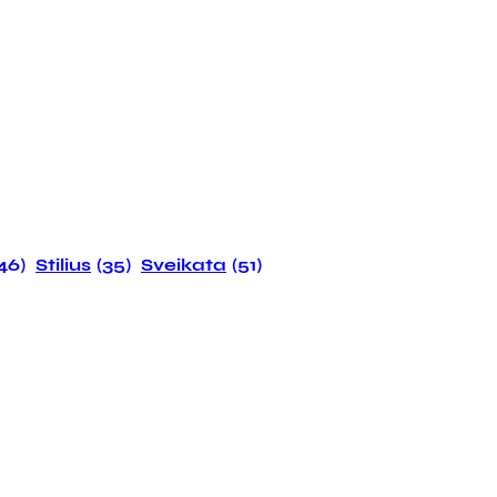
146)
Stilius
(35)
Sveikata
(51)