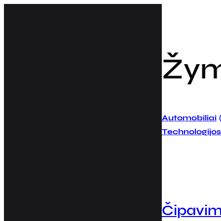
Eiti
prie
turinio
Žy
Automobiliai
Technologijos
Čipavim