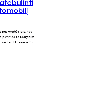
atobulinti
tomobilį
ms nuskambės taip, kad
 čipavimas gali sugadinti
iau taip tikrai nėra. Tai
…