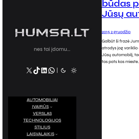
būdas p
Jūsų au
2015 2 gruodžio
Galbūt ši frazė Ju
atrodys jog variklio
nes tai įdomu…
Jūsų automobilį, tač
tas pats kas mieste
X
TikTok
LinkedIn
WhatsApp
|
AUTOMOBILIAI
ĮVAIRŪS
VERSLAS
TECHNOLOGIJOS
STILIUS
LAISVALAIKIS