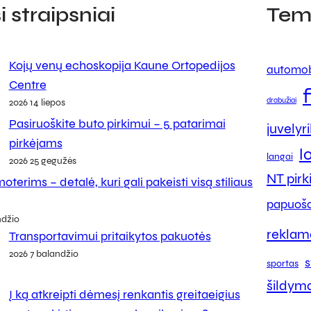
 straipsniai
Tem
Kojų venų echoskopija Kaune Ortopedijos
automob
Centre
drabužiai
2026 14 liepos
Pasiruoškite buto pirkimui – 5 patarimai
juvelyr
pirkėjams
l
langai
2026 25 gegužės
NT pir
oterims – detalė, kuri gali pakeisti visą stiliaus
papuoša
ndžio
reklam
Transportavimui pritaikytos pakuotės
2026 7 balandžio
s
sportas
šildym
Į ką atkreipti dėmesį renkantis greitaeigius