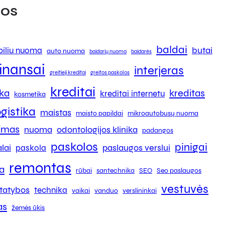
os
baldai
butai
iliu nuoma
auto nuoma
baidarių nuoma
baidarės
finansai
interjeras
greitieji kreditai
greitos paskolos
kreditai
ika
kreditas
kreditai internetu
kosmetika
ogistika
maistas
maisto papildai
mikroautobusų nuoma
kimas
nuoma
odontologijos klinika
padangos
paskolos
pinigai
lai
paslaugos verslui
paskola
remontas
a
rūbai
santechnika
SEO
Seo paslaugos
vestuvės
tatybos
technika
vaikai
vanduo
verslininkai
as
žemės ūkis