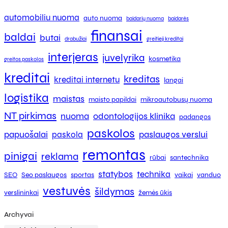
automobiliu nuoma
auto nuoma
baidarių nuoma
baidarės
finansai
baldai
butai
drabužiai
greitieji kreditai
interjeras
juvelyrika
kosmetika
greitos paskolos
kreditai
kreditas
kreditai internetu
langai
logistika
maistas
maisto papildai
mikroautobusų nuoma
NT pirkimas
nuoma
odontologijos klinika
padangos
paskolos
papuošalai
paslaugos verslui
paskola
remontas
pinigai
reklama
rūbai
santechnika
statybos
technika
SEO
Seo paslaugos
sportas
vaikai
vanduo
vestuvės
šildymas
verslininkai
žemės ūkis
Archyvai