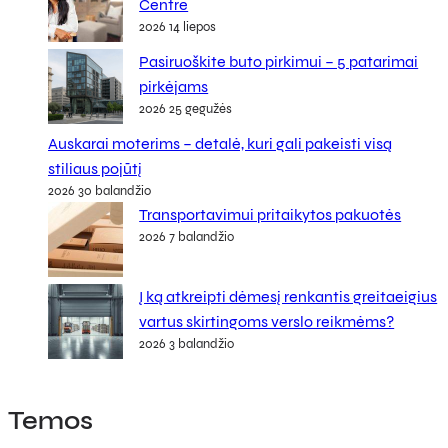
Centre
2026 14 liepos
Pasiruoškite buto pirkimui – 5 patarimai
pirkėjams
2026 25 gegužės
Auskarai moterims – detalė, kuri gali pakeisti visą
stiliaus pojūtį
2026 30 balandžio
Transportavimui pritaikytos pakuotės
2026 7 balandžio
Į ką atkreipti dėmesį renkantis greitaeigius
vartus skirtingoms verslo reikmėms?
2026 3 balandžio
Temos