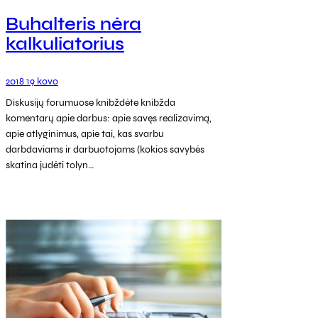
Buhalteris nėra
kalkuliatorius
2018 19 kovo
Diskusijų forumuose knibždėte knibžda
komentarų apie darbus: apie savęs realizavimą,
apie atlyginimus, apie tai, kas svarbu
darbdaviams ir darbuotojams (kokios savybės
skatina judėti tolyn…