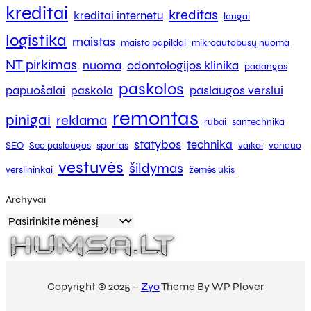
kreditai
kreditas
kreditai internetu
langai
logistika
maistas
maisto papildai
mikroautobusų nuoma
NT pirkimas
nuoma
odontologijos klinika
padangos
paskolos
papuošalai
paslaugos verslui
paskola
remontas
pinigai
reklama
rūbai
santechnika
statybos
technika
SEO
Seo paslaugos
sportas
vaikai
vanduo
vestuvės
šildymas
verslininkai
žemės ūkis
Archyvai
Copyright © 2025 –
Zyo
Theme By WP Plover