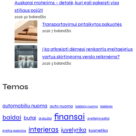
Auskarai moterims – detalė, kuri gali pakeisti visą
stiliaus pojūtį
2026 30 balandžio
Transportavimui pritaikytos pakuotės
2026 7 balandžio
Į ką atkreipti dėmesį renkantis greitaeigius
vartus skirtingoms verslo reikmėms?
2026 3 balandžio
Temos
automobiliu nuoma
auto nuoma
baidarių nuoma
baidarės
finansai
baldai
butai
drabužiai
greitieji kreditai
interjeras
juvelyrika
kosmetika
greitos paskolos