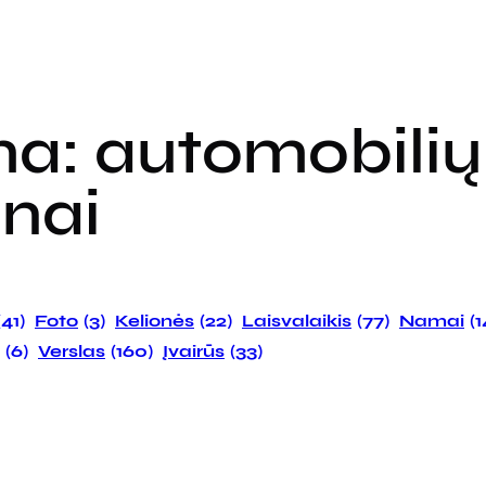
ma:
automobili
onai
(41)
Foto
(3)
Kelionės
(22)
Laisvalaikis
(77)
Namai
(
(6)
Verslas
(160)
Įvairūs
(33)