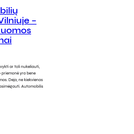
ilių
ilniuje –
 nuomos
mai
vykti ar toli nukeliauti,
 priemonė yra bene
mas. Deja, ne kiekvienas
asimėgauti. Automobilis