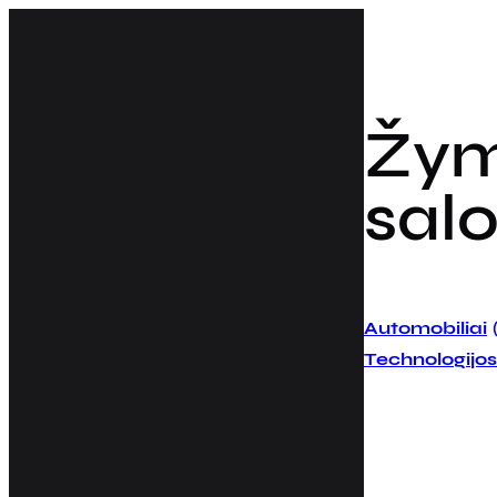
Eiti
prie
turinio
Žy
sal
Automobiliai
Technologijos