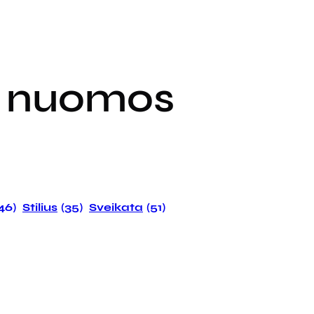
ų nuomos
146)
Stilius
(35)
Sveikata
(51)