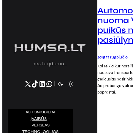
Automob
nuoma V
puikūs
pasiūly
2015 17 rugpjūčio
nes tai įdomu…
Kai reikia kur nors iš
nuosava transporto
geriausias pasirinki
X
TikTok
LinkedIn
WhatsApp
|
šia prabanga gali p
paprastai…
AUTOMOBILIAI
ĮVAIRŪS
VERSLAS
TECHNOLOGIJOS