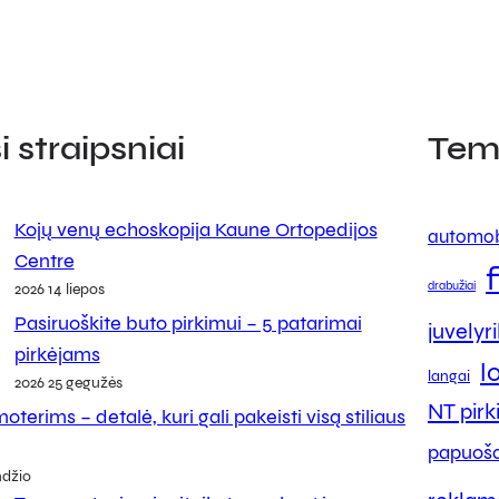
 straipsniai
Tem
Kojų venų echoskopija Kaune Ortopedijos
automob
Centre
drabužiai
2026 14 liepos
Pasiruoškite buto pirkimui – 5 patarimai
juvelyr
pirkėjams
l
langai
2026 25 gegužės
NT pir
oterims – detalė, kuri gali pakeisti visą stiliaus
papuoša
ndžio