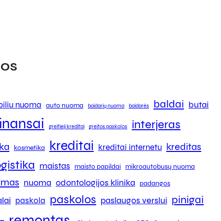
os
baldai
butai
iliu nuoma
auto nuoma
baidarių nuoma
baidarės
finansai
interjeras
greitieji kreditai
greitos paskolos
kreditai
ika
kreditas
kreditai internetu
kosmetika
ogistika
maistas
maisto papildai
mikroautobusų nuoma
kimas
nuoma
odontologijos klinika
padangos
paskolos
pinigai
lai
paslaugos verslui
paskola
remontas