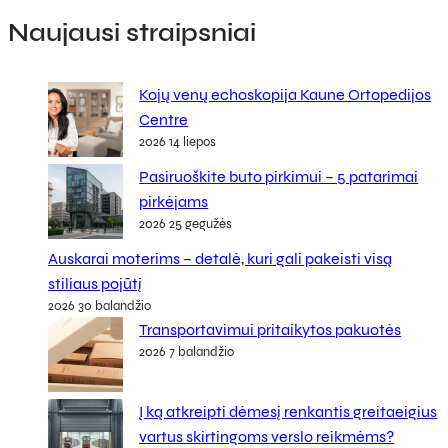
Naujausi straipsniai
Kojų venų echoskopija Kaune Ortopedijos
Centre
2026 14 liepos
Pasiruoškite buto pirkimui – 5 patarimai
pirkėjams
2026 25 gegužės
Auskarai moterims – detalė, kuri gali pakeisti visą
stiliaus pojūtį
2026 30 balandžio
Transportavimui pritaikytos pakuotės
2026 7 balandžio
Į ką atkreipti dėmesį renkantis greitaeigius
vartus skirtingoms verslo reikmėms?