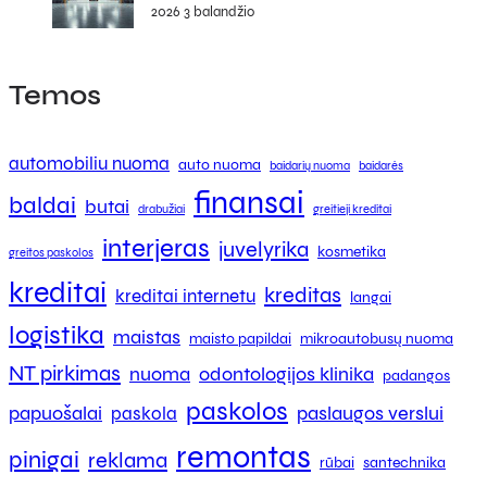
2026 3 balandžio
Temos
automobiliu nuoma
auto nuoma
baidarių nuoma
baidarės
finansai
baldai
butai
drabužiai
greitieji kreditai
interjeras
juvelyrika
kosmetika
greitos paskolos
kreditai
kreditas
kreditai internetu
langai
logistika
maistas
maisto papildai
mikroautobusų nuoma
NT pirkimas
nuoma
odontologijos klinika
padangos
paskolos
papuošalai
paslaugos verslui
paskola
remontas
pinigai
reklama
rūbai
santechnika