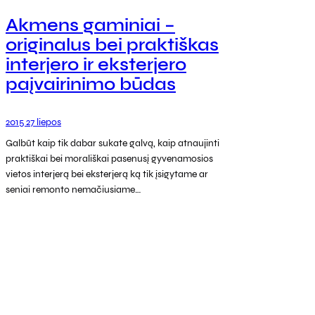
Akmens gaminiai –
originalus bei praktiškas
interjero ir eksterjero
paįvairinimo būdas
2015 27 liepos
Galbūt kaip tik dabar sukate galvą, kaip atnaujinti
praktiškai bei morališkai pasenusį gyvenamosios
vietos interjerą bei eksterjerą ką tik įsigytame ar
seniai remonto nemačiusiame…