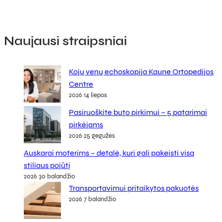
Naujausi straipsniai
Kojų venų echoskopija Kaune Ortopedijos
Centre
2026 14 liepos
Pasiruoškite buto pirkimui – 5 patarimai
pirkėjams
2026 25 gegužės
Auskarai moterims – detalė, kuri gali pakeisti visą
stiliaus pojūtį
2026 30 balandžio
Transportavimui pritaikytos pakuotės
2026 7 balandžio