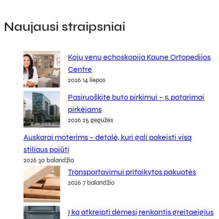
Naujausi straipsniai
Kojų venų echoskopija Kaune Ortopedijos
Centre
2026 14 liepos
Pasiruoškite buto pirkimui – 5 patarimai
pirkėjams
2026 25 gegužės
Auskarai moterims – detalė, kuri gali pakeisti visą
stiliaus pojūtį
2026 30 balandžio
Transportavimui pritaikytos pakuotės
2026 7 balandžio
Į ką atkreipti dėmesį renkantis greitaeigius