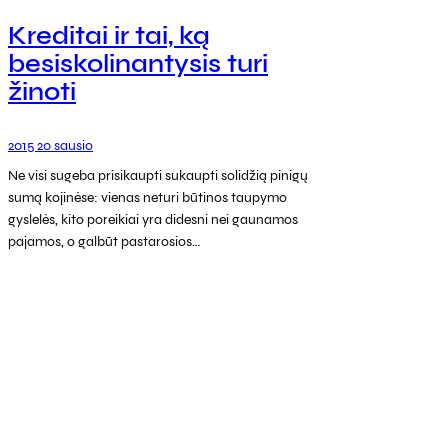
Kreditai ir tai, ką
besiskolinantysis turi
žinoti
2015 20 sausio
Ne visi sugeba prisikaupti sukaupti solidžią pinigų
sumą kojinėse: vienas neturi būtinos taupymo
gyslelės, kito poreikiai yra didesni nei gaunamos
pajamos, o galbūt pastarosios…