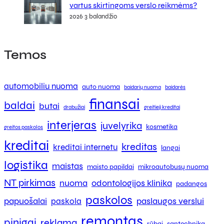
vartus skirtingoms verslo reikmėms?
2026 3 balandžio
Temos
automobiliu nuoma
auto nuoma
baidarių nuoma
baidarės
finansai
baldai
butai
drabužiai
greitieji kreditai
interjeras
juvelyrika
kosmetika
greitos paskolos
kreditai
kreditas
kreditai internetu
langai
logistika
maistas
maisto papildai
mikroautobusų nuoma
NT pirkimas
nuoma
odontologijos klinika
padangos
paskolos
papuošalai
paslaugos verslui
paskola
remontas
pinigai
reklama
rūbai
santechnika