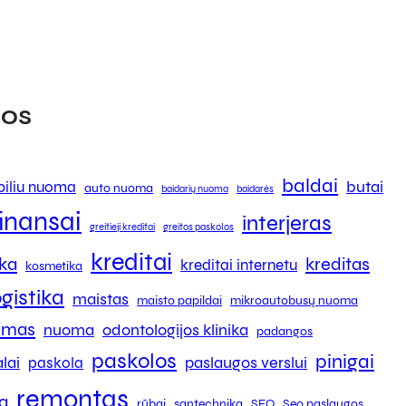
os
baldai
butai
iliu nuoma
auto nuoma
baidarių nuoma
baidarės
finansai
interjeras
greitieji kreditai
greitos paskolos
kreditai
ika
kreditas
kreditai internetu
kosmetika
ogistika
maistas
maisto papildai
mikroautobusų nuoma
kimas
nuoma
odontologijos klinika
padangos
paskolos
pinigai
lai
paslaugos verslui
paskola
remontas
a
rūbai
santechnika
SEO
Seo paslaugos