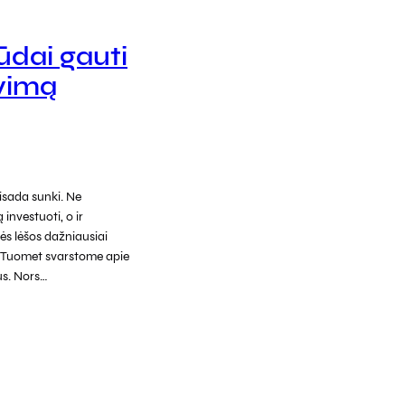
ūdai gauti
vimą
isada sunki. Ne
 investuoti, o ir
ės lėšos dažniausiai
. Tuomet svarstome apie
us. Nors…