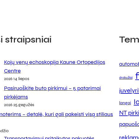
 straipsniai
Tem
Kojų venų echoskopija Kaune Ortopedijos
automob
Centre
drabužiai
2026 14 liepos
Pasiruoškite buto pirkimui – 5 patarimai
juvelyr
pirkėjams
l
langai
2026 25 gegužės
NT pir
oterims – detalė, kuri gali pakeisti visą stiliaus
papuoša
ndžio
reklam
Transportavimui pritaikytos pakuotės