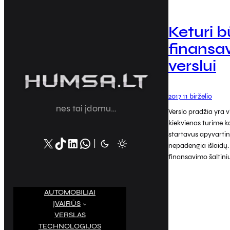
Keturi b
finansa
verslui
2017 11 birželio
nes tai įdomu…
Verslo pradžia yra v
kiekvienas turime ką
startavus apyvartin
X
TikTok
LinkedIn
WhatsApp
|
nepadengia išlaidų
finansavimo šaltini
AUTOMOBILIAI
ĮVAIRŪS
VERSLAS
TECHNOLOGIJOS