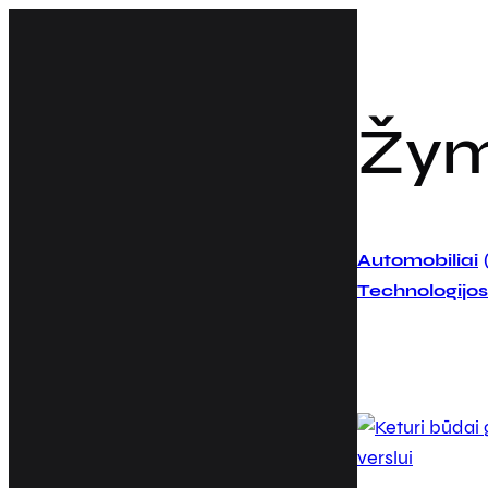
Eiti
prie
turinio
Žy
Automobiliai
Technologijos