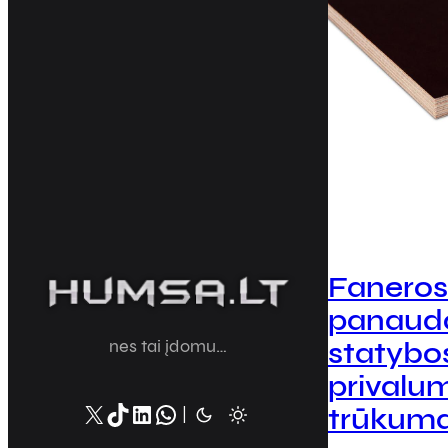
Faneros
panaud
statybo
nes tai įdomu…
privalum
X
TikTok
LinkedIn
WhatsApp
trūkuma
|