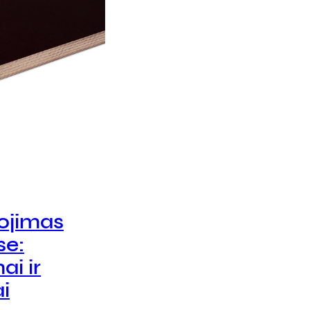
ojimas
se:
ai ir
i