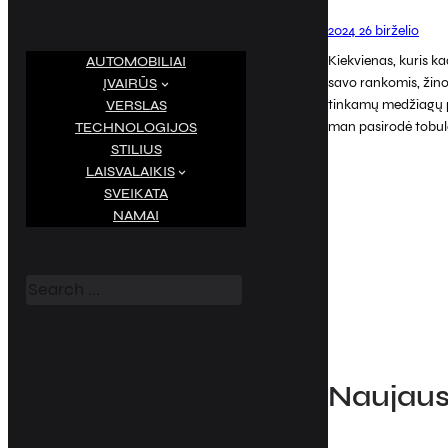
2024 26 birželio
Kiekvienas, kuris ka
AUTOMOBILIAI
savo rankomis, žino
ĮVAIRŪS
tinkamų medžiagų p
VERSLAS
man pasirodė tobul
TECHNOLOGIJOS
STILIUS
LAISVALAIKIS
SVEIKATA
NAMAI
S
e
a
r
c
h
Naujausi