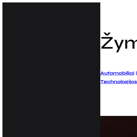
Eiti
prie
turinio
Žy
Automobiliai
Technologijos