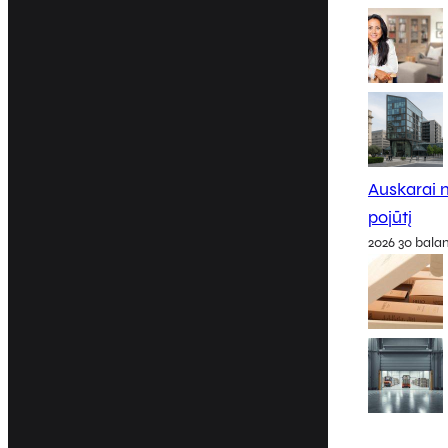
Auskarai m
pojūtį
2026 30 bala