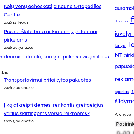
Kojų venų echoskopija Kaune Ortopedijos
automob
Centre
drabužiai
2026 14 liepos
Pasiruoškite buto pirkimui – 5 patarimai
juvelyr
pirkėjams
l
langai
2026 25 gegužės
NT pir
oterims – detalė, kuri gali pakeisti visą stiliaus
papuoša
ndžio
reklam
Transportavimui pritaikytos pakuotės
2026 7 balandžio
s
sportas
šildym
Į ką atkreipti dėmesį renkantis greitaeigius
vartus skirtingoms verslo reikmėms?
Archyvai
2026 3 balandžio