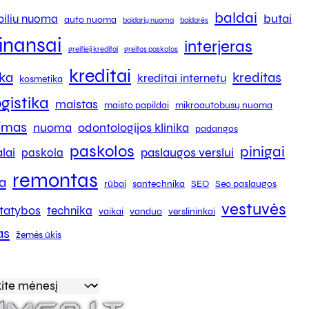
baldai
butai
iliu nuoma
auto nuoma
baidarių nuoma
baidarės
finansai
interjeras
greitieji kreditai
greitos paskolos
kreditai
ika
kreditas
kreditai internetu
kosmetika
ogistika
maistas
maisto papildai
mikroautobusų nuoma
kimas
nuoma
odontologijos klinika
padangos
paskolos
pinigai
lai
paslaugos verslui
paskola
remontas
a
rūbai
santechnika
SEO
Seo paslaugos
vestuvės
tatybos
technika
vaikai
vanduo
verslininkai
as
žemės ūkis