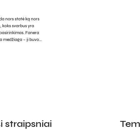
da nors statė ką nors
, koks svarbus yra
asirinkimas. Fanera
a medžiaga – ji buvo…
 straipsniai
Tem