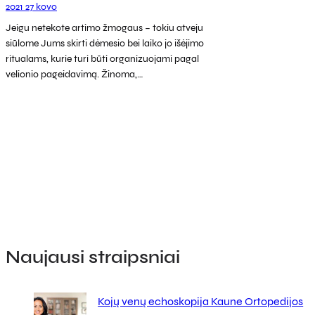
2021 27 kovo
Jeigu netekote artimo žmogaus – tokiu atveju
siūlome Jums skirti dėmesio bei laiko jo išėjimo
ritualams, kurie turi būti organizuojami pagal
velionio pageidavimą. Žinoma,…
Naujausi straipsniai
Kojų venų echoskopija Kaune Ortopedijos