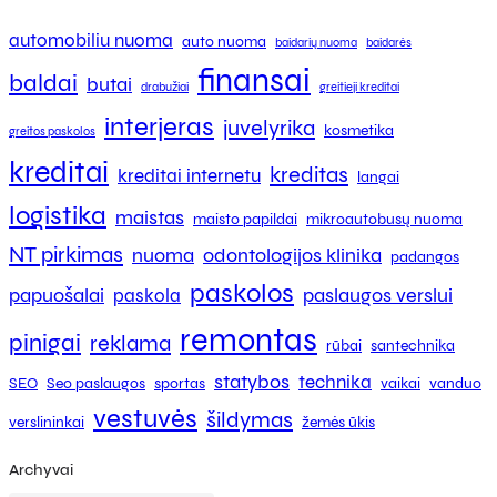
automobiliu nuoma
auto nuoma
baidarių nuoma
baidarės
finansai
baldai
butai
drabužiai
greitieji kreditai
interjeras
juvelyrika
kosmetika
greitos paskolos
kreditai
kreditas
kreditai internetu
langai
logistika
maistas
maisto papildai
mikroautobusų nuoma
NT pirkimas
nuoma
odontologijos klinika
padangos
paskolos
papuošalai
paslaugos verslui
paskola
remontas
pinigai
reklama
rūbai
santechnika
statybos
technika
SEO
Seo paslaugos
sportas
vaikai
vanduo
vestuvės
šildymas
verslininkai
žemės ūkis
Archyvai