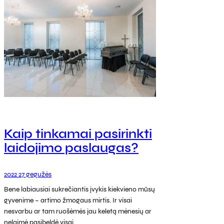
Kaip tinkamai pasirinkti
laidojimo paslaugas?
2022 27 gegužės
Bene labiausiai sukrečiantis įvykis kiekvieno mūsų
gyvenime – artimo žmogaus mirtis. Ir visai
nesvarbu ar tam ruošėmės jau keletą mėnesių ar
nelaimė pasibeldė visai…