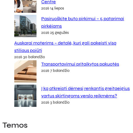
Centre
2026 14 liepos
Pasiruoškite buto pirkimui – 5 patarimai
pirkėjams
2026 25 gegužės
Auskarai moterims – detalė, kuri gali pakeisti visą
stiliaus pojūtį
2026 30 balandžio
Transportavimui pritaikytos pakuotės
2026 7 balandžio
Į ką atkreipti dėmesį renkantis greitaeigius
vartus skirtingoms verslo reikmėms?
2026 3 balandžio
Temos